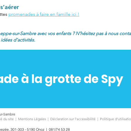
s’aérer
ttes
promenades à faire en famille ici !
emeppe-sur-Sambre avec vos enfants ? N’hésitez pas à nous conta
idées d’activités.
de à la grotte de Spy
r-Sambre
é du site
|
Mentions Légales
|
Déclaration sur l'accessibilité
|
Politique d'utilisat
hezée, 301-303 - 5190 Onoz
|
081/74 53 28