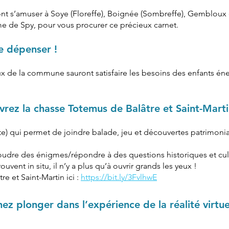
nt s’amuser à Soye (Floreffe), Boignée (Sombreffe), Gembloux e
e de Spy, pour vous procurer ce précieux carnet.
e dépenser !
jeux de la commune sauront satisfaire les besoins des enfants én
uvrez la chasse Totemus de Balâtre et Saint-Mart
e) qui permet de joindre balade, jeu et découvertes patrimonia
oudre des énigmes/répondre à des questions historiques et cult
vent in situ, il n’y a plus qu’à ouvrir grands les yeux !
e et Saint-Martin ici :
https://bit.ly/3FvlhwE
nez plonger dans l’expérience de la réalité virt