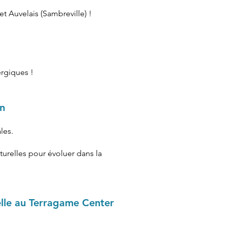
t Auvelais (Sambreville) !
ergiques !
in
les.
urelles pour évoluer dans la
uelle au Terragame Center