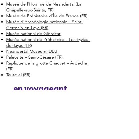
Musée de l'Homme de Néandertal (La
Chapelle-aux-Saints, FR)
Musée de Préhistoire d'Île de France (FR)
Musée d’Archéologie nationale – Saint-
Germain-en-Laye (FR)
Musée national de Gibraltar
Musée national de Préhistoire – Les Eyzies-
de-Tayac (FR)
Neandertal Museum (DEU)
Paléosite – Saint-Césaire (FR)
Réplique de la grotte Chauvet – Ardèche
(FR)
Tautavel (FR)
... en voyageant
virtuellement sur le
Web
"Spy Cave" – LA monographie sur la grotte
de Spy (2013)
Archeologia.be
AWPA : "Spyrou : making of"