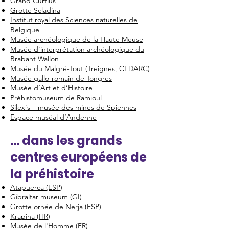
Grand Curtius
Grotte Scladina
Institut royal des Sciences naturelles de
Belgique
Musée archéologique de la Haute Meuse
Musée d'interprétation archéologique du
Brabant Wallon
Musée du Malgré-Tout (Treignes, CEDARC)
Musée gallo-romain de Tongres
Musée d’Art et d’Histoire
Préhistomuseum de Ramioul
Silex's – musée des mines de Spiennes
Espace muséal d’Andenne
... dans les grands
centres européens de
la préhistoire
Atapuerca (ESP)
Gibraltar museum (GI)
Grotte ornée de Nerja (ESP)
Krapina (HR)
Musée de l'Homme (FR)