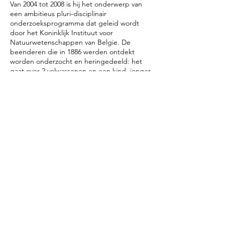
Van 2004 tot 2008 is hij het onderwerp van
een ambitieus pluri-disciplinair
onderzoeksprogramma dat geleid wordt
door het Koninklijk Instituut voor
Natuurwetenschappen van Belgie. De
beenderen die in 1886 werden ontdekt
worden onderzocht en heringedeeld: het
gaat over 2 volwassenen en een kind, jonger
dan 2 jaar, die ongeveer 40.000 jaar geleden
leefden.
In 2011 werd een van hen gescand,
vervolledigd, in 3D geprint en
gehermodeleerd.Deze hyperrealistische
reconstructie werd toevertrouwd aan de
Nederlandse kunstenaars Alfons en Adrie
Kennis. Zij hebben uit De Mens van Spy
Spyrou gecreeerd!
Meer info :
Verschillen tussen de moderne mens en de
Neanderthaler
Spyrou, the making of (AWPA)