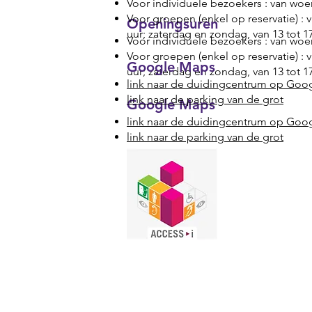
Voor individuele bezoekers : van woen
Voor groepen (enkel op reservatie) : v
Openingsuren
uur; zaterdag en zondag, van 13 tot 17
Voor individuele bezoekers : van woen
Voor groepen (enkel op reservatie) : v
Google Maps
uur; zaterdag en zondag, van 13 tot 17
link naar de duidingcentrum op Goo
link naar de parking van de grot
Google Maps
link naar de duidingcentrum op Goo
link naar de parking van de grot