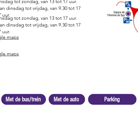
sdag tot zondag, van 13 tot 17 uur.
an dinsdag tot vrijdag, van 9.30 tot 17
 uur.
sdag tot zondag, van 13 tot 17 uur.
an dinsdag tot vrijdag, van 9.30 tot 17
 uur.
gle maps
gle maps
Met de bus/trein
Met de auto
Parking