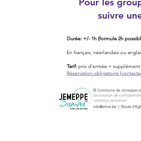
Pour les group
suivre un
Durée: +/- 1h (formule 2h possi
En français, néerlandais ou anglai
Tarif:
prix d’entrée + supplément 
Réservation obligatoire (contact
© Commune de Jemeppe-su
Déclaration de confidentialit
caractère personnel
info@ehos.be
| Route d'Eg