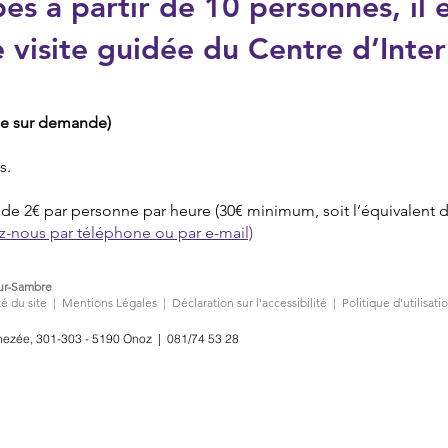
es à partir de 10 personnes, il 
e visite guidée du Centre d’Inter
ble sur demande)
s.
de 2€ par personne par heure (30€ minimum, soit l’équivalent d
ez-nous par téléphone ou par e-mail)
r-Sambre
é du site
|
Mentions Légales
|
Déclaration sur l'accessibilité
|
Politique d'utilisat
hezée, 301-303 - 5190 Onoz
|
081/74 53 28