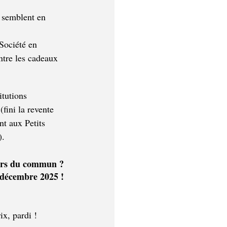
e semblent en 
Société en 
ntre les cadeaux 
itutions 
fini la revente 
nt aux Petits 
).
hors du commun ?
6 décembre 2025 !
ix, pardi !